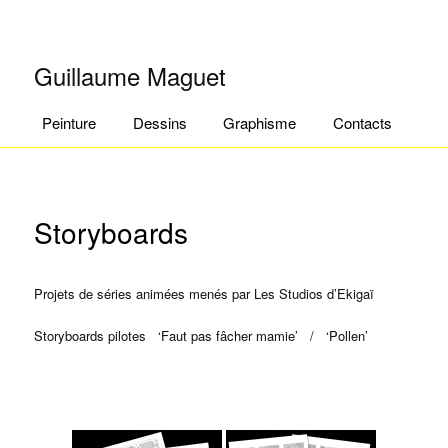
Guillaume Maguet
Menu principal
Aller au contenu principal
Aller au contenu secondaire
Peinture
Dessins
Graphisme
Contacts
Storyboards
Projets de séries animées menés par Les Studios d’Ekigaï
Storyboards pilotes ‘Faut pas fâcher mamie’ / ‘Pollen’