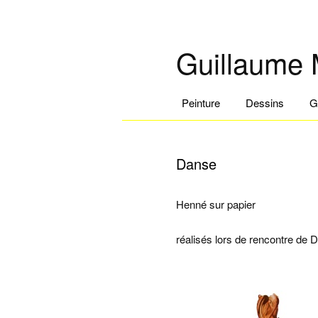
Guillaume
Menu principal
Peinture
Aller au contenu principal
Aller au contenu secondaire
Dessins
G
Danse
Henné sur papier
réalisés lors de rencontre de