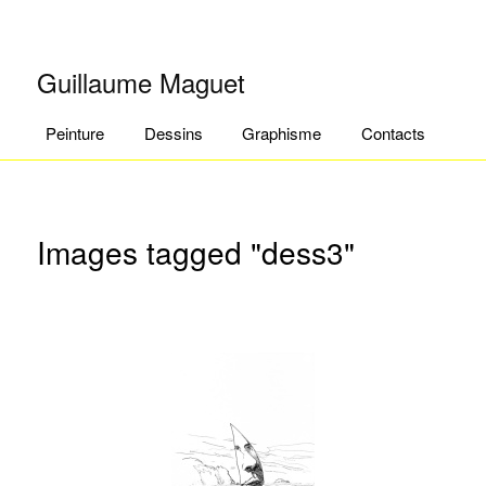
Guillaume Maguet
Menu principal
Aller au contenu principal
Aller au contenu secondaire
Peinture
Dessins
Graphisme
Contacts
Images tagged "dess3"