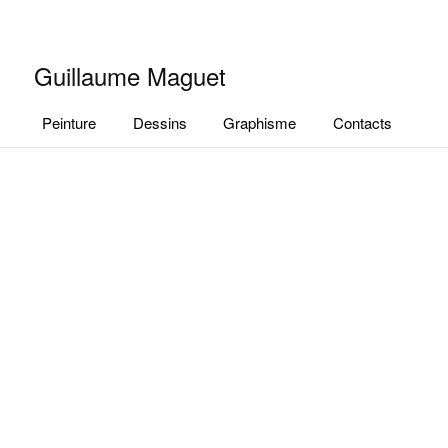
Guillaume Maguet
Menu principal
Aller au contenu principal
Aller au contenu secondaire
Peinture
Dessins
Graphisme
Contacts